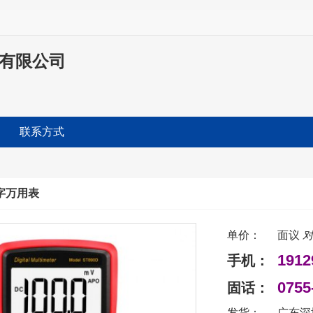
科技有限公司
联系方式
数字万用表
单价：
面议
对
1912
手机：
0755
固话：
发货：
广东深