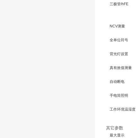
三极管/hFE
NCV测量
全单位符号
背光灯设置
真有效值测量
自动断电
手电筒照明
工作环境温湿度
其它参数
最大显示