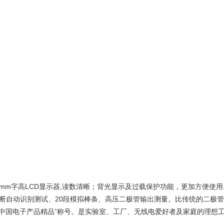
m字高LCD显示器,读数清晰；背光显示及过载保护功能，更加方便使
断自动识别测试、20段模拟棒条、高压二极管输出测量。比传统的二极管
得“中国电子产品精品”称号。是实验室、工厂、无线电爱好者及家庭的理想